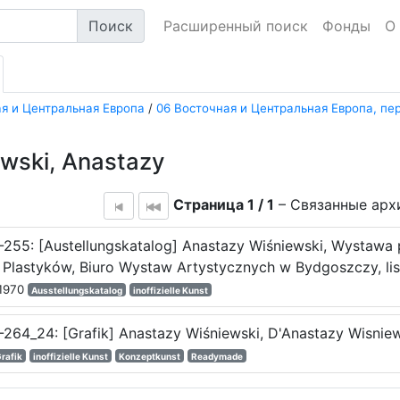
Поиск
Расширенный поиск
Фонды
О
я и Центральная Европа
/
06 Восточная и Центральная Европа, пе
wski, Anastazy
Страница 1 / 1
– Связанные арх
-255: [Austellungskatalog] Anastazy Wiśniewski, Wystawa
 Plastyków, Biuro Wystaw Artystycznych w Bydgoszczy, li
.1970
Ausstellungskatalog
inoffizielle Kunst
264_24: [Grafik] Anastazy Wiśniewski, D'Anastazy Wisniews
rafik
inoffizielle Kunst
Konzeptkunst
Readymade