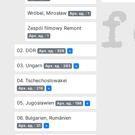
Wróbel, Mirosław
Арх. ед. : 1
Zespól filmowy Remont
Арх. ед. : 1
02. DDR
Арх. ед. : 329
+
03. Ungarn
Арх. ед. : 283
+
04. Tschechoslowakei
Арх. ед. : 216
+
05. Jugoslawien
Арх. ед. : 198
+
06. Bulgarien, Rumänien
Арх. ед. : 31
+