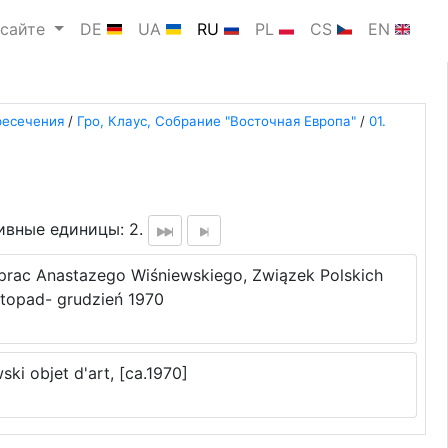
 сайте
DE
UA
RU
PL
CS
EN
ресечения
/
Гро, Клаус, Собрание "Восточная Европа"
/
01.
ивные единицы: 2.
 prac Anastazego Wiśniewskiego, Związek Polskich
stopad- grudzień 1970
ki objet d'art, [ca.1970]