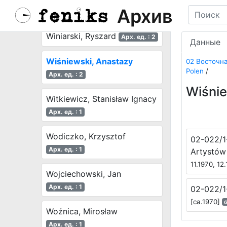
Архив
Wielgosz, Andrzej
Арх. ед. : 8
Winiarski, Ryszard
Арх. ед. : 2
Данные
Wiśniewski, Anastazy
02 Восточна
Polen
/
Арх. ед. : 2
Wiśnie
Witkiewicz, Stanisław Ignacy
Арх. ед. : 1
Wodiczko, Krzysztof
02-022/1
Арх. ед. : 1
Artystów
11.1970, 12
Wojciechowski, Jan
Арх. ед. : 1
02-022/1-
[ca.1970]
G
Woźnica, Mirosław
Арх. ед. : 1