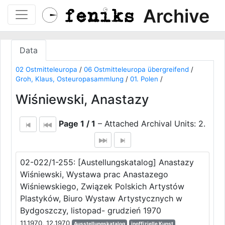
Archive
Data
02 Ostmitteleuropa
/
06 Ostmitteleuropa übergreifend
/
Groh, Klaus, Osteuropasammlung
/
01. Polen
/
Wiśniewski, Anastazy
Page 1 / 1
– Attached Archival Units: 2.
02-022/1-255: [Austellungskatalog] Anastazy
Wiśniewski, Wystawa prac Anastazego
Wiśniewskiego, Związek Polskich Artystów
Plastyków, Biuro Wystaw Artystycznych w
Bydgoszczy, listopad- grudzień 1970
11.1970, 12.1970
Ausstellungskatalog
inoffizielle Kunst