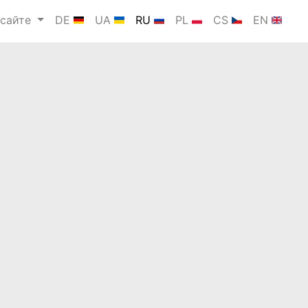
 сайте
DE
UA
RU
PL
CS
EN