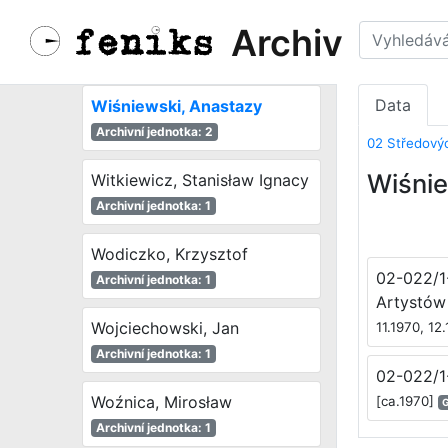
Archiv
Winiarski, Ryszard
Archivní jednotka: 2
Data
Wiśniewski, Anastazy
Archivní jednotka: 2
02 Středový
Wiśnie
Witkiewicz, Stanisław Ignacy
Archivní jednotka: 1
Wodiczko, Krzysztof
02-022/1
Archivní jednotka: 1
Artystów
Wojciechowski, Jan
11.1970, 12
Archivní jednotka: 1
02-022/1-
Woźnica, Mirosław
[ca.1970]
G
Archivní jednotka: 1