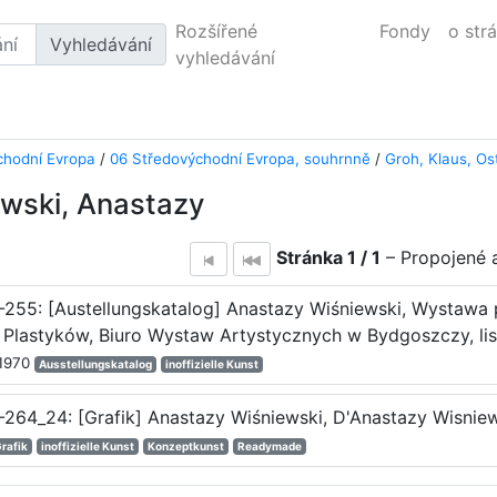
Rozšířené
Fondy
o str
Vyhledávání
vyhledávání
chodní Evropa
/
06 Středovýchodní Evropa, souhrnně
/
Groh, Klaus, O
wski, Anastazy
Stránka 1 / 1
– Propojené a
-255: [Austellungskatalog] Anastazy Wiśniewski, Wystawa
 Plastyków, Biuro Wystaw Artystycznych w Bydgoszczy, li
.1970
Ausstellungskatalog
inoffizielle Kunst
264_24: [Grafik] Anastazy Wiśniewski, D'Anastazy Wisniews
rafik
inoffizielle Kunst
Konzeptkunst
Readymade