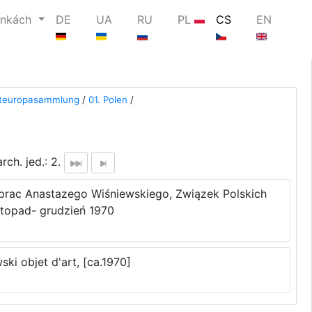
ánkách
DE
UA
RU
PL
CS
EN
steuropasammlung
/
01. Polen
/
rch. jed.: 2.
 prac Anastazego Wiśniewskiego, Związek Polskich
stopad- grudzień 1970
ki objet d'art, [ca.1970]