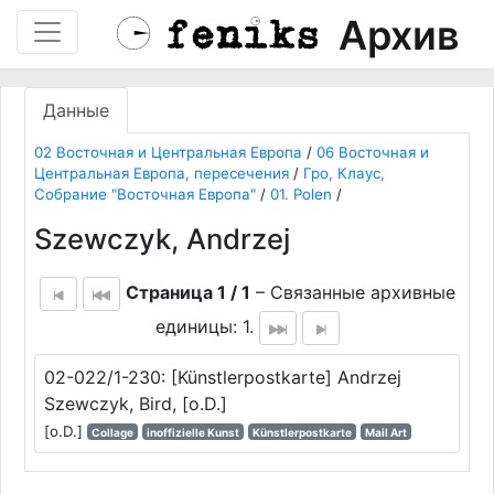
Архив
Данные
02 Восточная и Центральная Европа
/
06 Восточная и
Центральная Европа, пересечения
/
Гро, Клаус,
Собрание "Восточная Европа"
/
01. Polen
/
Szewczyk, Andrzej
Страница 1 / 1
– Связанные архивные
единицы: 1.
02-022/1-230: [Künstlerpostkarte] Andrzej
Szewczyk, Bird, [o.D.]
[o.D.]
Collage
inoffizielle Kunst
Künstlerpostkarte
Mail Art