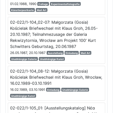
01.02.1988, 1990
Collage
Experimentalfotografie
Künstlerpostkarte
Mail Art
02-022/1-104_02-07: Małgorzata (Gosia)
Kościelak Briefwechsel mit Klaus Groh, 26.05-
20.10.1987; Teilnahmezusage der Galeria
Rekwizytornia, Wrocław am Projekt 100' Kurt
Schwitters Geburtstag, 20.06.1987
26.05.1987, 20.10.1987
Ausstellung
Einladung
Mail Art
Unabhängige Galerie
Unabhängige Kunst
02-022/1-104_08-12: Małgorzata (Gosia)
Kościelak Briefwechsel mit Klaus Groh, Wrocław,
16.02.1989-03.10.1991
16.02.1989, 03.10.1991
Einladung
Unabhängige Galerie
Unabhängige Kunst
02-022/1-105_01: [Ausstellungskatalog] Νέα