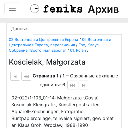
Архив
Данные
02 Восточная и Центральная Европа
/
06 Восточная и
Центральная Европа, пересечения
/
Гро, Клаус,
Собрание "Восточная Европа"
/
01. Polen
/
Kościelak, Małgorzata
Страница 1 / 1
– Связанные архивные
единицы: 6.
02-022/1-103_01-14: Małgorzata (Gosia)
Kościelak Kleingrafik, Künstlerpostkarten,
Aquarell-Zeichnungen, Fotografie,
Buntpapiercollage, teilweise signiert, gewidmet
an Klaus Groh, Wrocław, 1988-1990