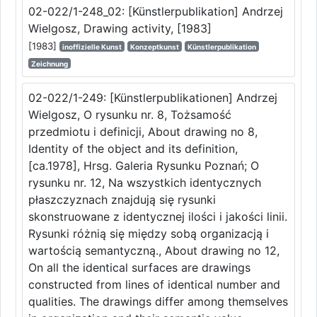
02-022/1-248_02: [Künstlerpublikation] Andrzej
Wielgosz, Drawing activity, [1983]
[1983]
inoffizielle Kunst
Konzeptkunst
Künstlerpublikation
Zeichnung
02-022/1-249: [Künstlerpublikationen] Andrzej
Wielgosz, O rysunku nr. 8, Tożsamość
przedmiotu i definicji, About drawing no 8,
Identity of the object and its definition,
[ca.1978], Hrsg. Galeria Rysunku Poznań; O
rysunku nr. 12, Na wszystkich identycznych
płaszczyznach znajdują się rysunki
skonstruowane z identycznej ilości i jakości linii.
Rysunki różnią się między sobą organizacją i
wartością semantyczną., About drawing no 12,
On all the identical surfaces are drawings
constructed from lines of identical number and
qualities. The drawings differ among themselves