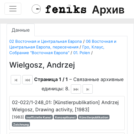
Архив
Данные
02 Восточная и Центральная Европа
/
06 Восточная и
Центральная Европа, пересечения
/
Гро, Клаус,
Собрание "Восточная Европа"
/
01. Polen
/
Wielgosz, Andrzej
Страница 1 / 1
– Связанные архивные
единицы: 8.
02-022/1-248_01: [Künstlerpublikation] Andrzej
Wielgosz, Drawing activity, [1983]
[1983]
inoffizielle Kunst
Konzeptkunst
Künstlerpublikation
Zeichnung