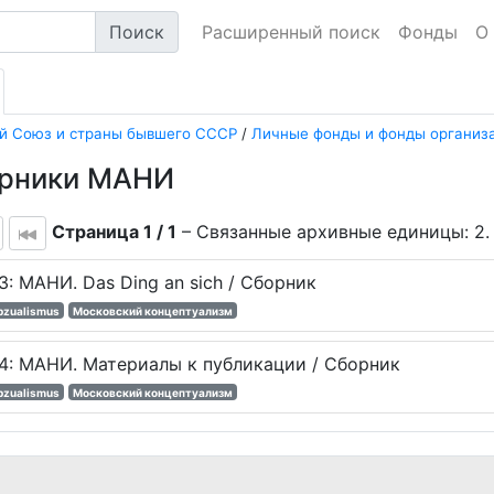
Поиск
Расширенный поиск
Фонды
О
ий Союз и страны бывшего СССР
/
Личные фонды и фонды организа
орники МАНИ
Страница 1 / 1
– Связанные архивные единицы: 2
3: МАНИ. Das Ding an sich / Сборник
pzualismus
Московский концептуализм
4: МАНИ. Материалы к публикации / Сборник
pzualismus
Московский концептуализм