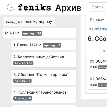
Архив
Данные
назад к полному дереву
01 Советск
М.А.Н.И.
Арх. ед. : 54
6. Сб
1. Папки МАНИ
Арх. ед. : 5
2. Коллективные действия
01-066/4
Арх. ед. : 13
1986
Konze
3. Сборник "По мастерским"
01-066/4
Арх. ед. : 1
1988
Konze
4. Коллекция "Транспонанса"
Арх. ед. : 9