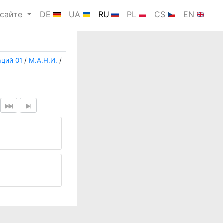
 сайте
DE
UA
RU
PL
CS
EN
ций 01
/
М.А.Н.И.
/
.