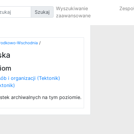
Wyszukiwanie
Zespo
Szukaj
zaawansowane
Środkowo-Wschodnia
/
ska
iom
ób i organizacji (Tektonik)
ktonik)
stek archiwalnych na tym poziomie.