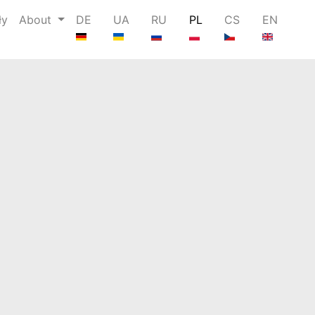
ły
About
DE
UA
RU
PL
CS
EN