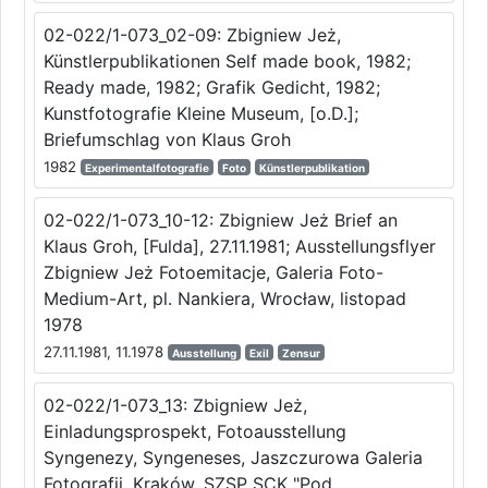
02-022/1-073_02-09: Zbigniew Jeż,
Künstlerpublikationen Self made book, 1982;
Ready made, 1982; Grafik Gedicht, 1982;
Kunstfotografie Kleine Museum, [o.D.];
Briefumschlag von Klaus Groh
1982
Experimentalfotografie
Foto
Künstlerpublikation
02-022/1-073_10-12: Zbigniew Jeż Brief an
Klaus Groh, [Fulda], 27.11.1981; Ausstellungsflyer
Zbigniew Jeż Fotoemitacje, Galeria Foto-
Medium-Art, pl. Nankiera, Wrocław, listopad
1978
27.11.1981, 11.1978
Ausstellung
Exil
Zensur
02-022/1-073_13: Zbigniew Jeż,
Einladungsprospekt, Fotoausstellung
Syngenezy, Syngeneses, Jaszczurowa Galeria
Fotografii, Kraków, SZSP SCK "Pod