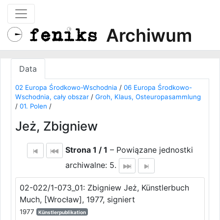
Archiwum
Data
02 Europa Środkowo-Wschodnia
/
06 Europa Środkowo-
Wschodnia, cały obszar
/
Groh, Klaus, Osteuropasammlung
/
01. Polen
/
Jeż, Zbigniew
Strona 1 / 1
– Powiązane jednostki
archiwalne: 5.
02-022/1-073_01: Zbigniew Jeż, Künstlerbuch
Much, [Wrocław], 1977, signiert
1977
Künstlerpublikation