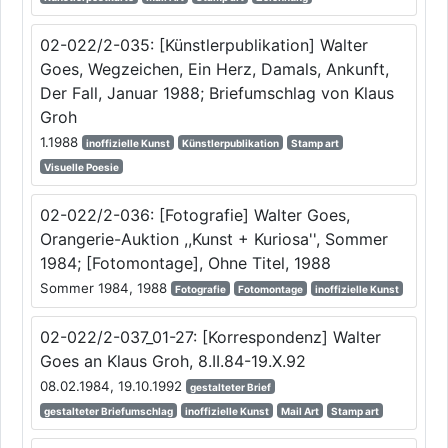
02-022/2-035: [Künstlerpublikation] Walter
Goes, Wegzeichen, Ein Herz, Damals, Ankunft,
Der Fall, Januar 1988; Briefumschlag von Klaus
Groh
1.1988
inoffizielle Kunst
Künstlerpublikation
Stamp art
Visuelle Poesie
02-022/2-036: [Fotografie] Walter Goes,
Orangerie-Auktion ,,Kunst + Kuriosa'', Sommer
1984; [Fotomontage], Ohne Titel, 1988
Sommer 1984, 1988
Fotografie
Fotomontage
inoffizielle Kunst
02-022/2-037_01-27: [Korrespondenz] Walter
Goes an Klaus Groh, 8.II.84-19.X.92
08.02.1984, 19.10.1992
gestalteter Brief
gestalteter Briefumschlag
inoffizielle Kunst
Mail Art
Stamp art