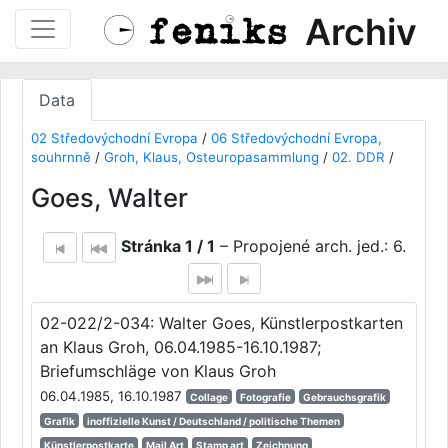
Archiv
Data
02 Středovýchodní Evropa
/
06 Středovýchodní Evropa,
souhrnně
/
Groh, Klaus, Osteuropasammlung
/
02. DDR
/
Goes, Walter
Stránka 1 / 1
– Propojené arch. jed.: 6.
02-022/2-034: Walter Goes, Künstlerpostkarten
an Klaus Groh, 06.04.1985-16.10.1987;
Briefumschläge von Klaus Groh
06.04.1985, 16.10.1987
Collage
Fotografie
Gebrauchsgrafik
Grafik
inoffizielle Kunst / Deutschland / politische Themen
Künstlerpostkarte
Mail Art
Stamp art
Zeichnung