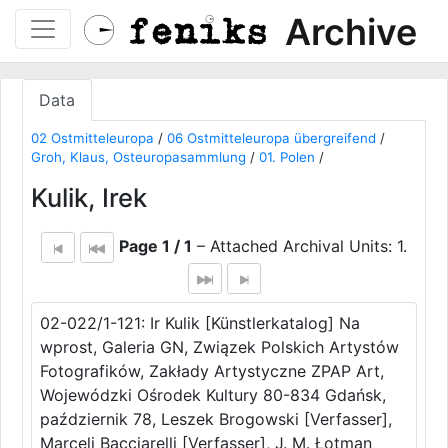
Archive
Data
02 Ostmitteleuropa
/
06 Ostmitteleuropa übergreifend
/
Groh, Klaus, Osteuropasammlung
/
01. Polen
/
Kulik, Irek
Page 1 / 1
– Attached Archival Units: 1.
02-022/1-121: Ir Kulik [Künstlerkatalog] Na
wprost, Galeria GN, Związek Polskich Artystów
Fotografików, Zakłady Artystyczne ZPAP Art,
Wojewódzki Ośrodek Kultury 80-834 Gdańsk,
październik 78, Leszek Brogowski [Verfasser],
Marceli Bacciarelli [Verfasser], J. M. Łotman