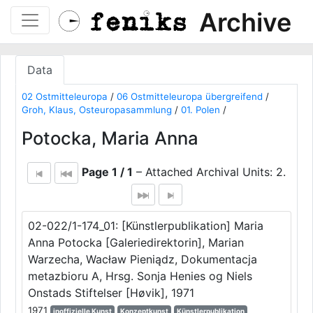
Archive
Data
02 Ostmitteleuropa
/
06 Ostmitteleuropa übergreifend
/
Groh, Klaus, Osteuropasammlung
/
01. Polen
/
Potocka, Maria Anna
Page 1 / 1
– Attached Archival Units: 2.
02-022/1-174_01: [Künstlerpublikation] Maria
Anna Potocka [Galeriedirektorin], Marian
Warzecha, Wacław Pieniądz, Dokumentacja
metazbioru A, Hrsg. Sonja Henies og Niels
Onstads Stiftelser [Høvik], 1971
1971
inoffizielle Kunst
Konzeptkunst
Künstlerpublikation