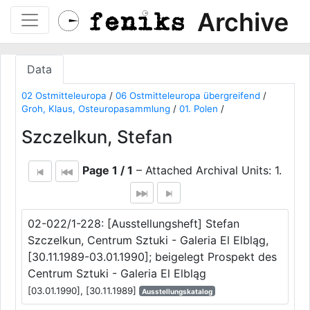
Archive
Data
02 Ostmitteleuropa
/
06 Ostmitteleuropa übergreifend
/
Groh, Klaus, Osteuropasammlung
/
01. Polen
/
Szczelkun, Stefan
Page 1 / 1
– Attached Archival Units: 1.
02-022/1-228: [Ausstellungsheft] Stefan
Szczelkun, Centrum Sztuki - Galeria El Elbląg,
[30.11.1989-03.01.1990]; beigelegt Prospekt des
Centrum Sztuki - Galeria El Elbląg
[03.01.1990], [30.11.1989]
Ausstellungskatalog