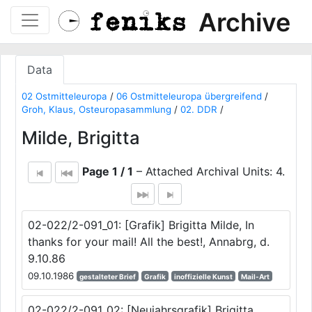
Archive
Data
02 Ostmitteleuropa
/
06 Ostmitteleuropa übergreifend
/
Groh, Klaus, Osteuropasammlung
/
02. DDR
/
Milde, Brigitta
Page 1 / 1
– Attached Archival Units: 4.
02-022/2-091_01: [Grafik] Brigitta Milde, In
thanks for your mail! All the best!, Annabrg, d.
9.10.86
09.10.1986
gestalteter Brief
Grafik
inoffizielle Kunst
Mail-Art
02-022/2-091_02: [Neujahrsgrafik] Brigitta