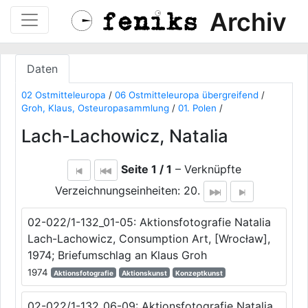
Archiv
Daten
02 Ostmitteleuropa
/
06 Ostmitteleuropa übergreifend
/
Groh, Klaus, Osteuropasammlung
/
01. Polen
/
Lach-Lachowicz, Natalia
Seite 1 / 1
– Verknüpfte
Verzeichnungseinheiten: 20.
02-022/1-132_01-05: Aktionsfotografie Natalia
Lach-Lachowicz, Consumption Art, [Wrocław],
1974; Briefumschlag an Klaus Groh
1974
Aktionsfotografie
Aktionskunst
Konzeptkunst
02-022/1-132_06-09: Aktionsfotografie Natalia