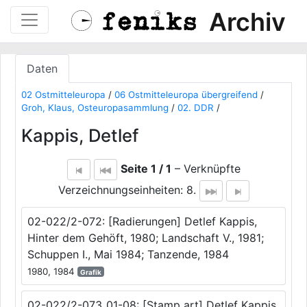
Archiv
Daten
02 Ostmitteleuropa
/
06 Ostmitteleuropa übergreifend
/
Groh, Klaus, Osteuropasammlung
/
02. DDR
/
Kappis, Detlef
Seite 1 / 1
– Verknüpfte
Verzeichnungseinheiten: 8.
02-022/2-072: [Radierungen] Detlef Kappis,
Hinter dem Gehöft, 1980; Landschaft V., 1981;
Schuppen I., Mai 1984; Tanzende, 1984
1980, 1984
Grafik
02-022/2-073_01-08: [Stamp art] Detlef Kappis,