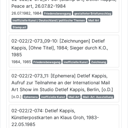
Peace art, 26.07.82-1984
26.07.1982, 1984
Friedensbewegung
gestalteter Briefumschlag
inoffizielle Kunst / Deutschland / politische Themen
Mail Art
Stamp art
02-022/2-073_09-10: [Zeichnungen] Detlef
Kappis, [Ohne Titel], 1984; Sieger durch K.O.,
1985
1984, 1985
Friedensbewegung
inoffizielle Kunst
Zeichnung
02-022/2-073_11: [Ephemera] Detlef Kappis,
Aufruf zur Teilnahme an der International Mail
Art Show im Studio Detlef Kappis, Berlin, [o.D.]
[o.D.]
Ephemera
inoffizielle Kunst
Mail Art
Mail-Art-Ausstellung
02-022/2-074: Detlef Kappis,
Künstlerpostkarten an Klaus Groh, 1983-
22.05.1985