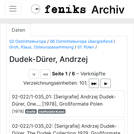
Archiv
Daten
02 Ostmitteleuropa
/
06 Ostmitteleuropa übergreifend
/
Groh, Klaus, Osteuropasammlung
/
01. Polen
/
Dudek-Dürer, Andrzej
Seite 1 / 6
– Verknüpfte
Verzeichnungseinheiten: 101.
02-022/1-035_01: [Serigrafie] Andrzej Dudek-
Dürer, One..., [1978], Großformate Polen
[1978]
Grafik
inoffizielle Kunst
02-022/1-035_02: [Serigrafie] Andrzej Dudek-
Dürer, The Dudek Collection 1979, Großformate