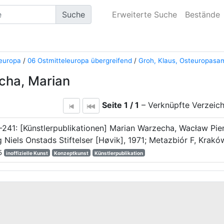
Suche
Erweiterte Suche
Bestände
leuropa
/
06 Ostmitteleuropa übergreifend
/
Groh, Klaus, Osteuropas
cha, Marian
Seite 1 / 1
– Verknüpfte Verzeich
241: [Künstlerpublikationen] Marian Warzecha, Wacław Pie
 Niels Onstads Stiftelser [Høvik], 1971; Metazbiór F, Krak
75
inoffizielle Kunst
Konzeptkunst
Künstlerpublikation