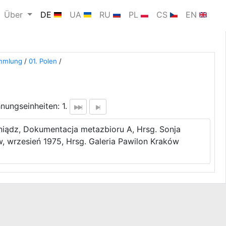
Über
DE
UA
RU
PL
CS
EN
ammlung
/
01. Polen
/
nungseinheiten: 1.
niądz, Dokumentacja metazbioru A, Hrsg. Sonja
ów, wrzesień 1975, Hrsg. Galeria Pawilon Kraków